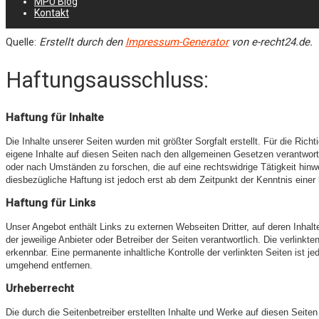
MPU Blog
Kontakt
Bilder von
imagerymajestic / 123RF Lizenzfreie Bilder
Quelle:
Erstellt durch den
Impressum-Generator
von e-recht24.de.
Haftungsausschluss:
Haftung für Inhalte
Die Inhalte unserer Seiten wurden mit größter Sorgfalt erstellt. Für die Ric
eigene Inhalte auf diesen Seiten nach den allgemeinen Gesetzen verantwortl
oder nach Umständen zu forschen, die auf eine rechtswidrige Tätigkeit hin
diesbezügliche Haftung ist jedoch erst ab dem Zeitpunkt der Kenntnis ein
Haftung für Links
Unser Angebot enthält Links zu externen Webseiten Dritter, auf deren Inhalt
der jeweilige Anbieter oder Betreiber der Seiten verantwortlich. Die verlin
erkennbar. Eine permanente inhaltliche Kontrolle der verlinkten Seiten ist
umgehend entfernen.
Urheberrecht
Die durch die Seitenbetreiber erstellten Inhalte und Werke auf diesen Seite