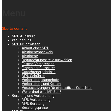
»
Impressum
Menu
Impressum
Skip to content
Angaben gemäß § 5 TMG
MPU Augsburg
Wir über uns
Martin Formann
MPU Grundwissen
Ludwigstr. 22
Ablauf einer MPU
86152 Augsburg
Abstinenznachweis
Abstinenz
Begutachtungsstelle auswählen
Falsche Versprechen
Kontakt:
Fragen der Gutachter
Gutachtenergebnisse
MPU Gebühren
Vorbereitungsangebote
Telefon: +49 (0) 821 25 89 019
Vorbereitung und Kosten
Voraussetzungen für ein positives Gutachten
E-Mail:
MPU Beratungsstelle
Wer ordnet eine MPU an?
Beratung und Vorbereitung
MPU Vorbereitung
Bilder;
MPU Beratung
Beratungspreise