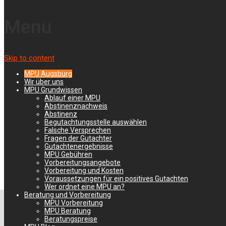
Menu
Skip to content
MPU Augsburg
Wir über uns
Erfolgreiche MPU
MPU Grundwissen
Ablauf einer MPU
Beratung seit 1996
Abstinenznachweis
Abstinenz
Begutachtungsstelle auswählen
Falsche Versprechen
Fragen der Gutachter
Gutachtenergebnisse
MPU Gebühren
Vorbereitungsangebote
Vorbereitung und Kosten
Voraussetzungen für ein positives Gutachten
Wer ordnet eine MPU an?
Beratung und Vorbereitung
MPU Vorbereitung
MPU Beratung und MPU
MPU Beratung
Beratungspreise