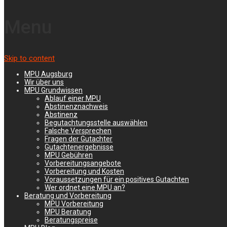
»
MPU Vorbereitung in schwierigen Zeiten
Menu
MPU Vorbereitung in
schwierigen Zeiten
Skip to content
MPU Augsburg
Wir über uns
MPU Grundwissen
MPU Vorbereitung in schwierigen
Ablauf einer MPU
Abstinenznachweis
Zeiten
Abstinenz
Begutachtungsstelle auswählen
Falsche Versprechen
Lesen Sie sich bitte die folgenden Zeilen durch und entscheiden
Fragen der Gutachter
erst dann, ob und wie Sie sich mit der MPU Vorbereitung
Gutachtenergebnisse
beschäftigen wollen.
MPU Gebühren
Vorbereitungsangebote
Durch die Maßnahmen, die getroffen wurden, um die Ausbreitung
Vorbereitung und Kosten
Voraussetzungen für ein positives Gutachten
der Covid-19 Infektionen einzudämmen, ist unser aller Leben
Wer ordnet eine MPU an?
erheblich eingeschränkt. Keiner kann derzeit verlässlich
Beratung und Vorbereitung
vorhersagen, wie lange die Einschränkungen noch andauern und
MPU Vorbereitung
wie sich diese auf die wirtschaftliche Zukunft jedes Einzelnen
MPU Beratung
auswirken. Nur eins ist sicher. Auch diese Krise wird ein Ende
Beratungspreise
haben.