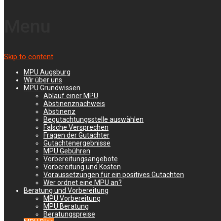
»
MPU
»
Unser Blog
Menu
Unser Blog
Skip to content
14. Dezember 2015
Martin Formann
Leave a comment
MPU Augsburg
Wir über uns
Hier finden Sie rechtliche, wissenschaftliche und allgemeine
MPU Grundwissen
Beiträge zu den Themen „Alkohol“, „Drogen“, „Führerschein“ und
Ablauf einer MPU
„MPU“.
Abstinenznachweis
Abstinenz
Klicken Sie auf die Überschrifft eines Beitrages, um den
Begutachtungsstelle auswählen
Falsche Versprechen
gesamten Beitrag zu lesen.
Fragen der Gutachter
Gutachtenergebnisse
MPU
MPU Gebühren
Vorbereitungsangebote
Vorbereitung und Kosten
Post navigation
Voraussetzungen für ein positives Gutachten
Wer ordnet eine MPU an?
Beratung und Vorbereitung
MPU Vorbereitung
Bier im eigenen Bauch brauen
→
MPU Beratung
Beratungspreise